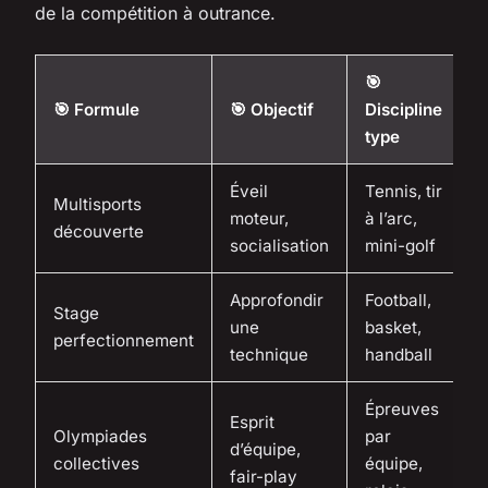
de la compétition à outrance.
🎯

🎯 Formule
🎯 Objectif
Discipline
P
type
v
Éveil
Tennis, tir
Multisports
6
moteur,
à l’arc,
découverte
a
socialisation
mini-golf
Approfondir
Football,
Stage
1
une
basket,
perfectionnement
a
technique
handball
Épreuves
Esprit
Olympiades
par
8
d’équipe,
collectives
équipe,
a
fair-play