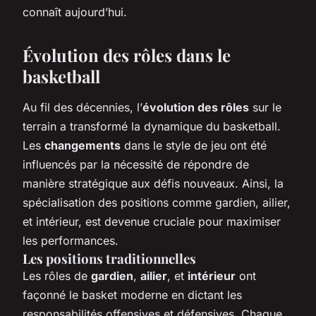
connaît aujourd’hui.
Évolution des rôles dans le
basketball
Au fil des décennies, l’
évolution des rôles
sur le
terrain a transformé la dynamique du basketball.
Les
changements
dans le style de jeu ont été
influencés par la nécessité de répondre de
manière stratégique aux défis nouveaux. Ainsi, la
spécialisation des positions comme gardien, ailier,
et intérieur, est devenue cruciale pour maximiser
les performances.
Les positions traditionnelles
Les rôles de
gardien
,
ailier
, et
intérieur
ont
façonné le basket moderne en dictant les
responsabilités offensives et défensives. Chaque