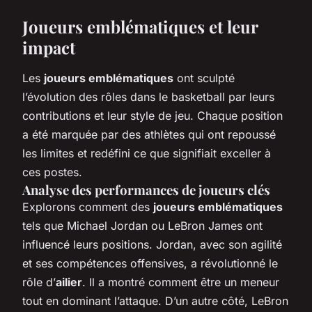
Joueurs emblématiques et leur
impact
Les
joueurs emblématiques
ont sculpté
l’évolution des rôles dans le basketball par leurs
contributions et leur style de jeu. Chaque position
a été marquée par des athlètes qui ont repoussé
les limites et redéfini ce que signifiait exceller à
ces postes.
Analyse des performances de joueurs clés
Explorons comment des
joueurs emblématiques
tels que Michael Jordan ou LeBron James ont
influencé leurs positions. Jordan, avec son agilité
et ses compétences offensives, a révolutionné le
rôle d’
ailier
. Il a montré comment être un meneur
tout en dominant l’attaque. D’un autre côté, LeBron