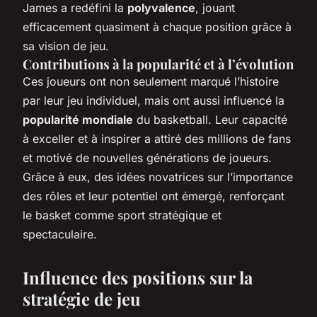
James a redéfini la
polyvalence
, jouant
efficacement quasiment à chaque position grâce à
sa vision de jeu.
Contributions à la popularité et à l’évolution
Ces joueurs ont non seulement marqué l’histoire
par leur jeu individuel, mais ont aussi influencé la
popularité mondiale
du basketball. Leur capacité
à exceller et à inspirer a attiré des millions de fans
et motivé de nouvelles générations de joueurs.
Grâce à eux, des idées novatrices sur l’importance
des rôles et leur potentiel ont émergé, renforçant
le basket comme sport stratégique et
spectaculaire.
Influence des positions sur la
stratégie de jeu